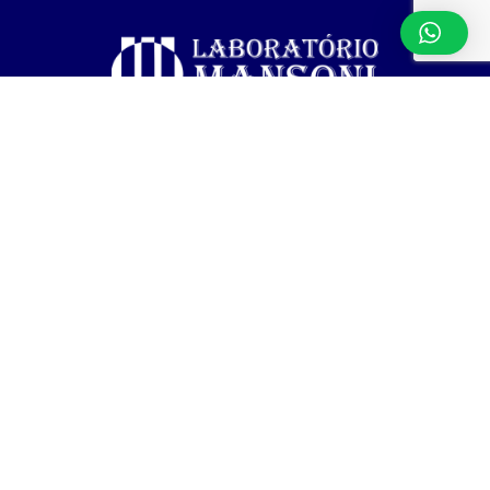
Av. Amazonas, 135, Conj 308, Centro, Belo Horizonte/MG
Contato
Ajuda
Exames
(31) 98978 7492
Política de
Resultado de
privacidade
exames
(31) 3274-8630
Termos de uso
Exame Toxicológico
(31) 3274-8631
para renovação da
Blog
CNH
ID Visual Logo