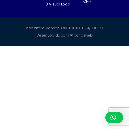
CNH
ID Visual Logo
Laboratório Mansoni CNPJ 21.856.059/0001-56
Desenvolvido com ❤ por
psweb