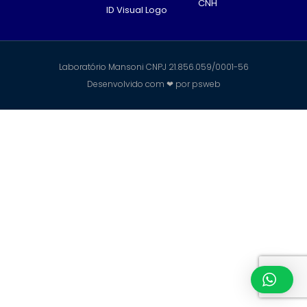
CNH
ID Visual Logo
Laboratório Mansoni CNPJ 21.856.059/0001-56
Desenvolvido com ❤ por
psweb