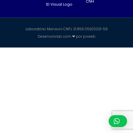
CNH
ID Visual Logo
Laboratório Mansoni CNPJ 21.856.059/0001-56
Desenvolvido com ❤ por
psweb