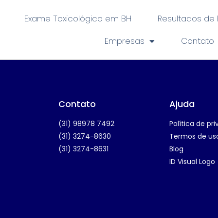
Exame Toxicológico em BH
Resultados de
Empresas
Contato
Contato
Ajuda
(31) 98978 7492
Política de pr
(31) 3274-8630
Termos de us
(31) 3274-8631
Blog
ID Visual Logo