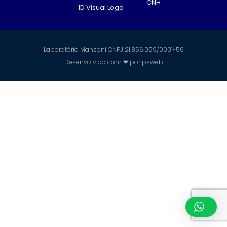
CNH
ID Visual Logo
Laboratório Mansoni CNPJ 21.856.059/0001-56
Desenvolvido com ❤ por
psweb