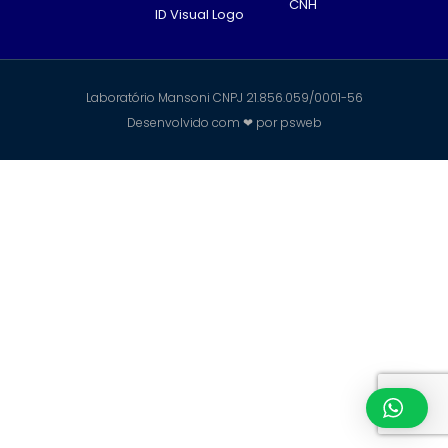
CNH
ID Visual Logo
Laboratório Mansoni CNPJ 21.856.059/0001-56
Desenvolvido com ❤ por
psweb