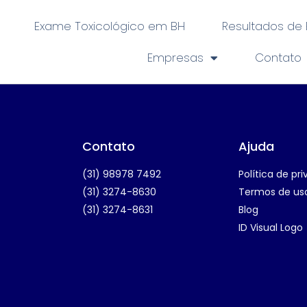
Exame Toxicológico em BH
Resultados de
Empresas
Contato
Contato
Ajuda
(31) 98978 7492
Política de pr
(31) 3274-8630
Termos de us
(31) 3274-8631
Blog
ID Visual Logo